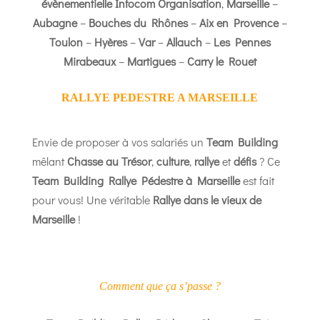
évènementielle
Infocom Organisation
,
Marseille
–
Aubagne
–
Bouches du Rhônes
–
Aix en Provence
–
Toulon
–
Hyères
–
Var
–
Allauch
–
Les Pennes
Mirabeaux
–
Martigues
–
Carry le Rouet
RALLYE PEDESTRE A MARSEILLE
Envie de proposer à vos salariés un
Team Building
mêlant
Chasse au Trésor
,
culture
,
rallye
et
défis
? Ce
Team Building Rallye Pédestre à Marseille
est fait
pour vous! Une véritable
Rallye dans le vieux de
Marseille
!
Comment que ça s’passe ?