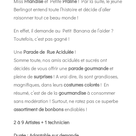
Miss
Friandise
et Petite
Praline
! Par la suite, le jeune
Berlingot entend toute l’histoire et décide d’aller
raisonner tout ce beau monde !
En effet, il demande au Petit Banana de l’aider ?
Toutefois, c’est pas gagné !
Une
Parade de Rue Acidulée
!
Somme toute, nos amis acidulés et sucrés ont
décidés de vous offrir une
parade gourmande
et
pleine de
surprises
! A vrai dire, ils sont grandioses,
magnifiques, dans leurs
costumes colorés
! En
résumé, c’est de de la
gourmandise
à consommer
sans modération ! Surtout, ne ratez pas ce superbe
assortiment de bonbons
endiablés !
2 à 9 Artistes + 1 technicien
Durée : Adaptable sur demande