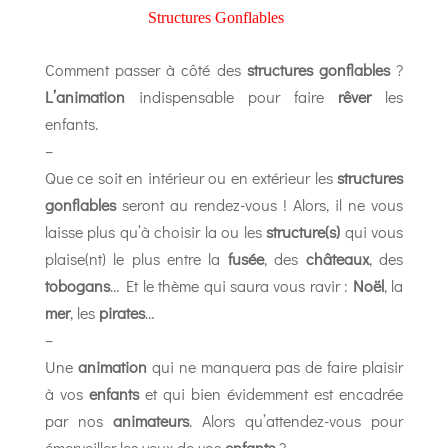
Structures Gonflables
Comment passer à côté des
structures gonflables
?
L’animation
indispensable pour faire
rêver
les
enfants.
–
Que ce soit en intérieur ou en extérieur les
structures
gonflables
seront au rendez-vous ! Alors, il ne vous
laisse plus qu’à choisir la ou les
structure(s)
qui vous
plaise(nt) le plus entre la
fusée
, des
châteaux
, des
tobogans
… Et le thème qui saura vous ravir :
Noël
, la
mer
, les
pirates
…
–
Une
animation
qui ne manquera pas de faire plaisir
à vos
enfants
et qui bien évidemment est encadrée
par nos
animateurs
. Alors qu’attendez-vous pour
émerveiller les yeux de vos
enfants
?