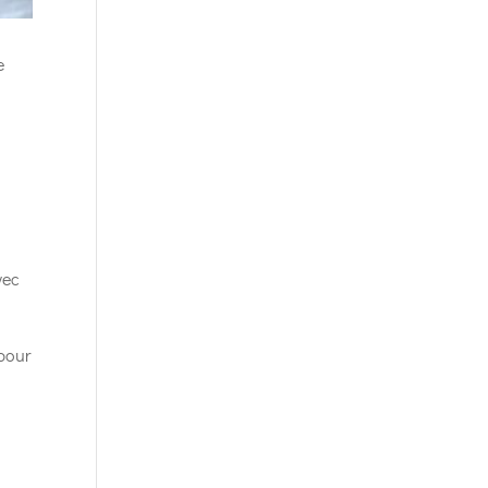
e
vec
pour