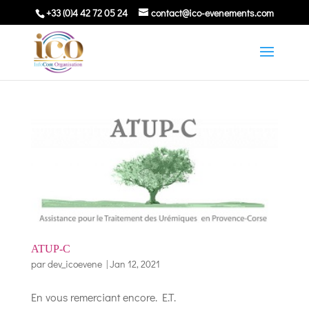
+33 (0)4 42 72 05 24
contact@ico-evenements.com
ATUP-C
par
dev_icoevene
|
Jan 12, 2021
En vous remerciant encore. E.T.