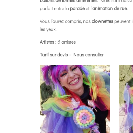
ballons de formes différentes
. Mais sont auss
parfait entre la
parade
et l’
animation de rue
.
Vous l’aurez compris, nos
clownettes
peuvent in
les yeux.
Artistes
: 6 artistes
Tarif sur devis – Nous consulter