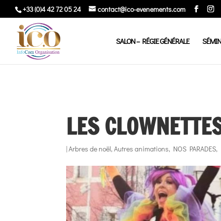
+33 (0)4 42 72 05 24
contact@ico-evenements.com
SALON – RÉGIE GÉNÉRALE
SÉMIN
LES CLOWNETTES
|
Arbres de noël
,
Autres animations
,
NOS PARADES
,