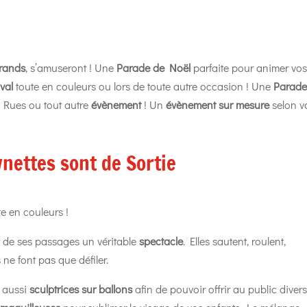
Grands
, s’amuseront ! Une
Parade de Noël
parfaite pour animer vo
aval
toute en couleurs ou lors de toute autre occasion ! Une
Parad
s Rues ou tout autre
évènement
! Un
évènement sur mesure
selon v
wnettes sont de Sortie
e en couleurs !
t de ses passages un véritable
spectacle
. Elles sautent, roulent,
ne font pas que défiler.
t aussi
sculptrices sur ballons
afin de pouvoir offrir au public diver