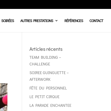
SOIRÉES
AUTRES PRESTATIONS
RÉFÉRENCES
CONTACT
Articles récents
TEAM BUILDING –
CHALLENGE
SOIREE GUINGUETTE –
AFTERWORK
FÊTE DU PERSONNEL
LE PETIT CIRQUE
LA PARADE ENCHANTEE