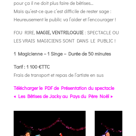
pour ça il ne doit plus faire de bêtises…
Mais qu’est-ce que c’est difficile de rester sage :
Heureusement le public va l’aider et l’encourager !
FOU RIRE,
MAGIE, VENTRILOQUIE
: SPECTACLE OU
LES VRAIS MAGICIENS SONT DANS LE PUBLIC !
1 Magicienne – 1 Singe – Durée de 50 minutes
Tarif : 1 100 €TTC
Frais de transport et repas de l’artiste en sus
Télécharger le PDF de Présentation du spectacle
« Les Bêtises de Jacky au Pays du Père Noël »