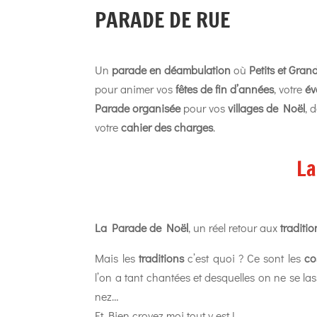
PARADE DE RUE
Un
parade en déambulation
où
Petits et Gran
pour animer vos
fêtes de fin d’années
, votre
év
Parade organisée
pour vos
villages de Noël
, 
votre
cahier des charges
.
La
La Parade de Noël
, un réel retour aux
traditio
Mais les
traditions
c’est quoi ? Ce sont les
co
l’on a tant chantées et desquelles on ne se la
n
Et Bien croyez moi tout y est !