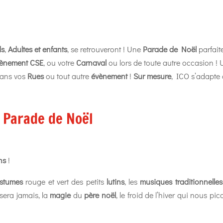
ds
,
Adultes et enfants
, se retrouveront ! Une
Parade de Noël
parfait
ènement CSE
, ou votre
Carnaval
ou lors de toute autre occasion !
dans vos
Rues
ou tout autre
évènement
!
Sur mesure
, ICO s’adapte
 Parade de Noël
ns
!
stumes
rouge et vert des petits
lutins
, les
musiques traditionnelles
ssera jamais, la
magie
du
père noël
, le froid de l’hiver qui nous pico
ez