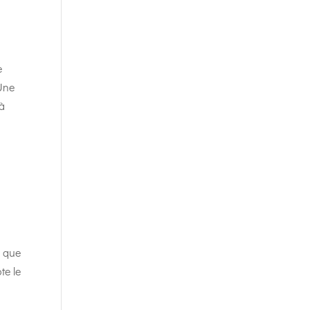
e
 Une
 à
que
te le
…