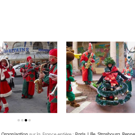
 Organisation
sur la France entière :
Paris
,
Lille
,
Strasbourg
,
Renne