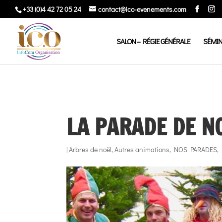
+33 (0)4 42 72 05 24
contact@ico-evenements.com
SALON – RÉGIE GÉNÉRALE
SÉMIN
LA PARADE DE N
|
Arbres de noël
,
Autres animations
,
NOS PARADES
,