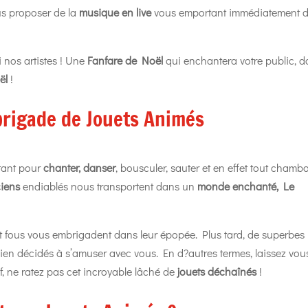
us proposer de la
musique en live
vous emportant immédiatement 
 nos artistes ! Une
Fanfare de Noël
qui enchantera votre public, 
ël
!
brigade de Jouets Animés
ltant pour
chanter, danser
, bousculer, sauter et en effet tout chamb
iens
endiablés nous transportent dans un
monde enchanté, Le
fous vous embrigadent dans leur épopée. Plus tard, de superbes
 bien décidés à s’amuser avec vous. En d?autres termes, laissez vou
f, ne ratez pas cet incroyable lâché de
jouets déchaînés
!