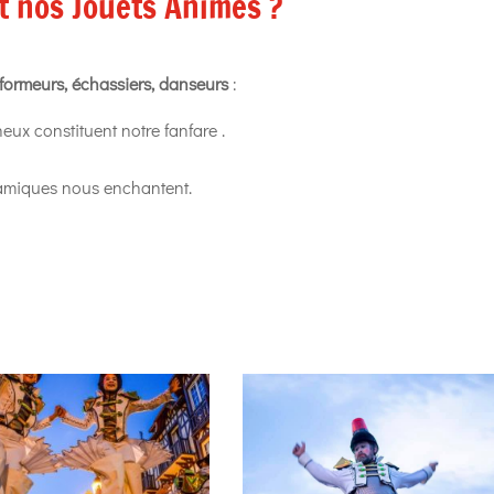
t nos Jouets Animés ?
rformeurs, échassiers, danseurs
:
ux constituent notre fanfare .
amiques nous enchantent.