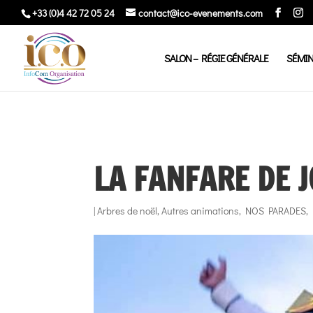
+33 (0)4 42 72 05 24
contact@ico-evenements.com
SALON – RÉGIE GÉNÉRALE
SÉMIN
LA FANFARE DE 
|
Arbres de noël
,
Autres animations
,
NOS PARADES
,