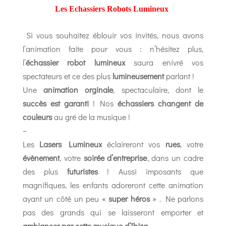
Les Echassiers Robots Lumineux
Si vous souhaitez éblouir vos invités, nous avons
l’animation faite pour vous : n’hésitez plus,
l’
échassier robot lumineux
saura enivré vos
spectateurs et ce des plus
lumineusement
parlant !
Une
animation orginale
, spectaculaire, dont le
succès est garanti
! Nos
échassiers changent de
couleurs
au gré de la musique !
–
Les
Lasers Lumineux
éclaireront vos
rues
, votre
évènement
, votre
soirée d’entreprise
, dans un cadre
des plus
futuristes
! Aussi imposants que
magnifiques, les enfants adoreront cette animation
ayant un côté un peu «
super héros
» . Ne parlons
pas des grands qui se laisseront emporter et
ambiancer par cette musique d’Ibiza
…